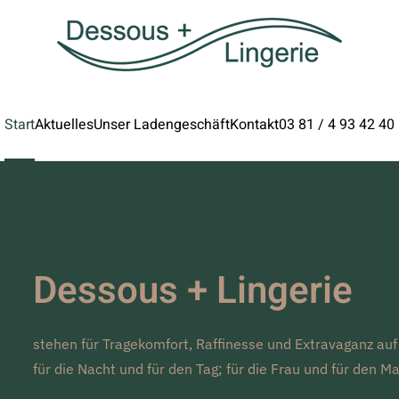
Start
Aktuelles
Unser Ladengeschäft
Kontakt
03 81 / 4 93 42 40
Dessous + Lingerie
stehen für Tragekomfort, Raffinesse und Extravaganz auf
für die Nacht und für den Tag; für die Frau und für den M