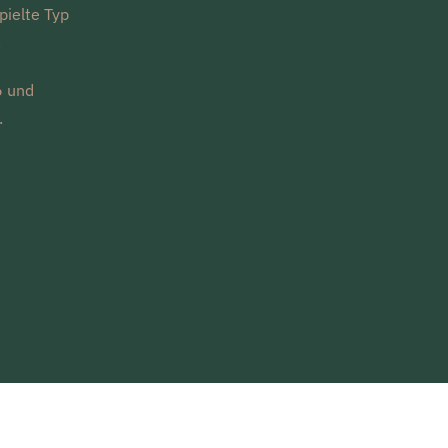
pielte Typ
.
6 und
.