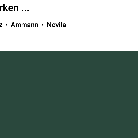
ken ...
nz • Ammann • Novila