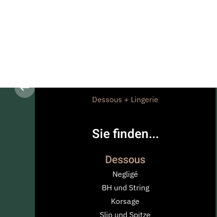
Dessous + Lingerie
Sie finden...
Dessous
Negligé
BH und String
Korsage
Slip und Spitze